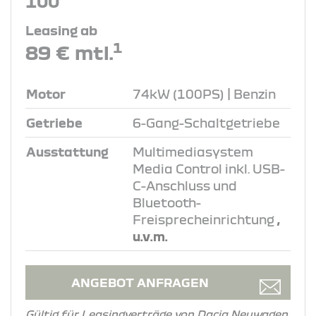
100
Leasing ab
1
89 € mtl.
Motor
74kW (100PS) | Benzin
Getriebe
6-Gang-Schaltgetriebe
Ausstattung
Multimediasystem
Media Control inkl. USB-
C-Anschluss und
Bluetooth-
Freisprecheinrichtung
,
u.v.m.
ANGEBOT ANFRAGEN
Gültig für Leasingverträge von Dacia Neuwagen