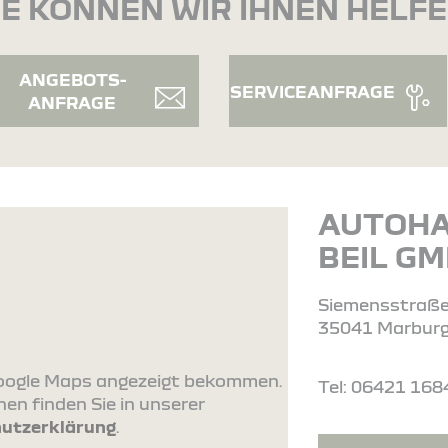
E KÖNNEN WIR IHNEN HELF
ANGEBOTS-
SERVICEANFRAGE
ANFRAGE
AUTOH
BEIL G
Siemensstraße
35041 Marbur
 Google Maps angezeigt bekommen.
Tel: 06421 16
en finden Sie in unserer
utzerklärung
.