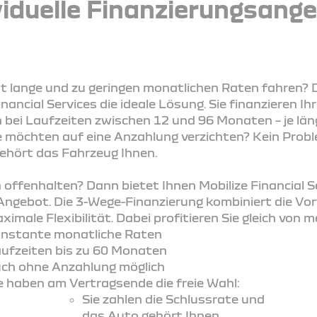
viduelle Finanzierungsang
st lange und zu geringen monatlichen Raten fahren? D
inancial Services die ideale Lösung. Sie finanzieren
bei Laufzeiten zwischen 12 und 96 Monaten – je läng
ie möchten auf eine Anzahlung verzichten? Kein Prob
gehört das Fahrzeug Ihnen.
en offenhalten? Dann bietet Ihnen Mobilize Financial 
Angebot. Die 3-Wege-Finanzierung kombiniert die Vor
imale Flexibilität. Dabei profitieren Sie gleich von m
nstante monatliche Raten
ufzeiten bis zu 60 Monaten
ch ohne Anzahlung möglich
e haben am Vertragsende die freie Wahl:
Sie zahlen die Schlussrate und
das Auto gehört Ihnen.